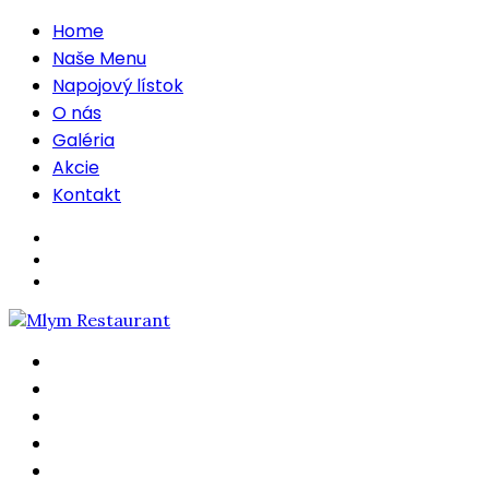
Home
Naše Menu
Napojový lístok
O nás
Galéria
Akcie
Kontakt
Home
Naše Menu
Napojový lístok
O nás
Galéria