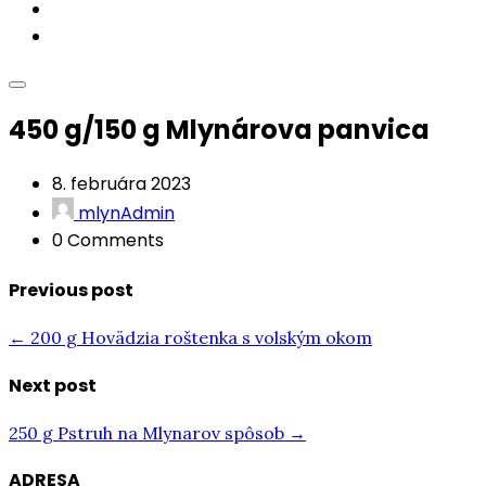
Akcie
Kontakt
450 g/150 g Mlynárova panvica
8. februára 2023
mlynAdmin
0 Comments
Previous post
← 200 g Hovädzia roštenka s volským okom
Next post
250 g Pstruh na Mlynarov spôsob →
ADRESA