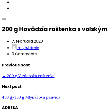
Akcie
Kontakt
200 g Hovädzia roštenka s volský
7. februára 2023
mlynAdmin
0 Comments
Previous post
← 200 g Viedenská roštenka
Next post
450 g/150 g Mlynárova panvica →
ADRESA