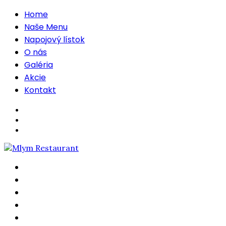
Home
Naše Menu
Napojový lístok
O nás
Galéria
Akcie
Kontakt
Home
Naše Menu
Napojový lístok
O nás
Galéria