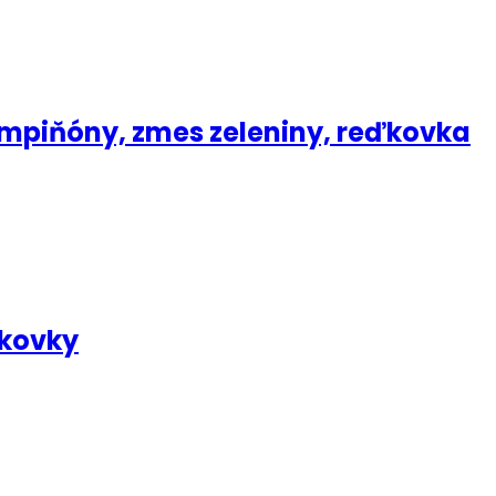
ampiňóny, zmes zeleniny, reďkovka
ďkovky