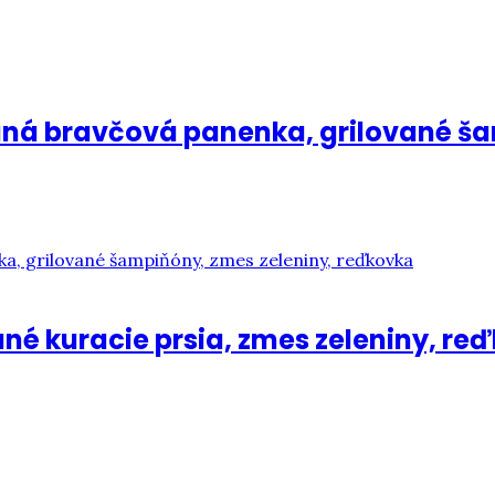
vaná bravčová panenka, grilované š
ané kuracie prsia, zmes zeleniny, re