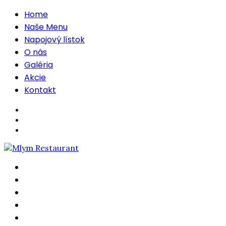
Home
Naše Menu
Napojový lístok
O nás
Galéria
Akcie
Kontakt
Home
Naše Menu
Napojový lístok
O nás
Galéria