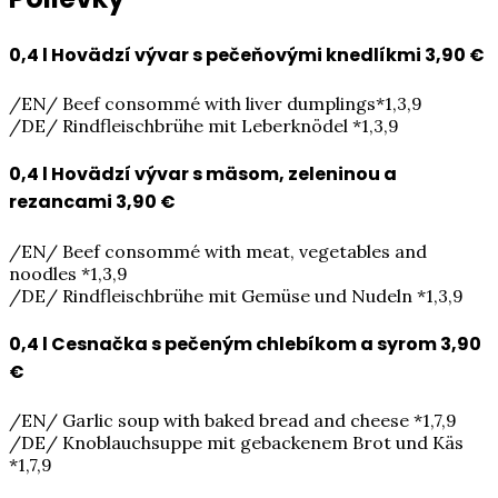
0,4 l Hovädzí vývar s pečeňovými knedlíkmi
3,90 €
/EN/ Beef consommé with liver dumplings*1,3,9
/DE/ Rindfleischbrühe mit Leberknödel *1,3,9
0,4 l Hovädzí vývar s mäsom, zeleninou a
rezancami
3,90 €
/EN/ Beef consommé with meat, vegetables and
noodles *1,3,9
/DE/ Rindfleischbrühe mit Gemüse und Nudeln *1,3,9
0,4 l Cesnačka s pečeným chlebíkom a syrom
3,90
€
/EN/ Garlic soup with baked bread and cheese *1,7,9
/DE/ Knoblauchsuppe mit gebackenem Brot und Käs
*1,7,9