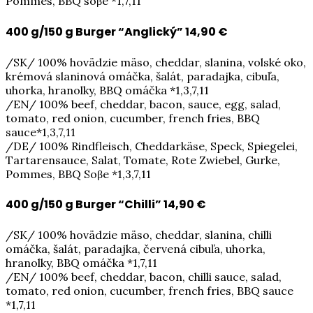
Pommes, BBQ soβe *1,7,11
400 g/150 g Burger “Anglický”
14,90 €
/SK/ 100% hovädzie mäso, cheddar, slanina, volské oko,
krémová slaninová omáčka, šalát, paradajka, cibuľa,
uhorka, hranolky, BBQ omáčka *1,3,7,11
/EN/ 100% beef, cheddar, bacon, sauce, egg, salad,
tomato, red onion, cucumber, french fries, BBQ
sauce*1,3,7,11
/DE/ 100% Rindfleisch, Cheddarkäse, Speck, Spiegelei,
Tartarensauce, Salat, Tomate, Rote Zwiebel, Gurke,
Pommes, BBQ Soβe *1,3,7,11
400 g/150 g Burger “Chilli”
14,90 €
/SK/ 100% hovädzie mäso, cheddar, slanina, chilli
omáčka, šalát, paradajka, červená cibuľa, uhorka,
hranolky, BBQ omáčka *1,7,11
/EN/ 100% beef, cheddar, bacon, chilli sauce, salad,
tomato, red onion, cucumber, french fries, BBQ sauce
*1,7,11