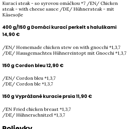
Kurací steak - so syrovou omáčkou *7 /EN/ Chicken
steak - with cheese sauce /DE/ Hühnersteak - mit
Käsesoβe
400 g/150 g Domáci kurací perkelt s haluškami
14,90 €
/EN/ Homemade chicken stew on with gnocchi *1,3,7
/DE/ Hausgemachtes Hühnereintopt mit Gnocchi *1,3,7
150 g Cordon bleu
12,90 €
/EN/ Cordon bleu *1,3,7
/DE/ Cordon ble *1,3,7
150 g Vyprážané kuracie prsia
11,90 €
/EN Fried chicken breast *1,3,7
/DE/ Hühnerschnitzel *1,3,7
Polievky