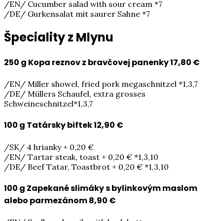
/EN/ Cucumber salad with sour cream *7
/DE/ Gurkensalat mit saurer Sahne *7
Špeciality z Mlynu
250 g Kopa reznov z bravčovej panenky
17,80 €
/EN/ Miller showel, fried pork megaschnitzel *1,3,7
/DE/ Müllers Schaufel, extra grosses
Schweineschnitzel*1,3,7
100 g Tatársky biftek
12,90 €
/SK/ 4 hrianky + 0,20 €
/EN/ Tartar steak, toast + 0,20 € *1,3,10
/DE/ Beef Tatar, Toastbrot + 0,20 € *1,3,10
100 g Zapekané slimáky s bylinkovým maslom
alebo parmezánom
8,90 €