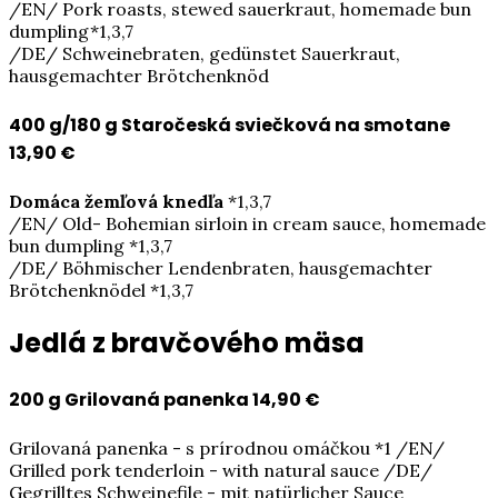
/EN/ Pork roasts, stewed sauerkraut, homemade bun
dumpling*1,3,7
/DE/ Schweinebraten, gedünstet Sauerkraut,
hausgemachter Brötchenknöd
400 g/180 g Staročeská sviečková na smotane
13,90 €
Domáca žemľová knedľa
*1,3,7
/EN/ Old- Bohemian sirloin in cream sauce, homemade
bun dumpling *1,3,7
/DE/ Böhmischer Lendenbraten, hausgemachter
Brötchenknödel *1,3,7
Jedlá z bravčového mäsa
200 g Grilovaná panenka
14,90 €
Grilovaná panenka - s prírodnou omáčkou *1 /EN/
Grilled pork tenderloin - with natural sauce /DE/
Gegrilltes Schweinefile - mit natürlicher Sauce