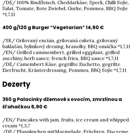
/DE/ 100% Rindfleisch, Cheddarkäse, Speck, Chilli Soβe,
Salat, Tomate, Rote Zwiebel, Gurke, Pommes, BBQ Soβe
*1,7,11
400 g/120 g Burger “Vegetarian”
14,90 €
/SK/ Grilovaný encián, grilovaná cuketa, grilovaný
baklažán, bylinkový dresing, hranolky, BBQ omáčka *1,7,11
/EN/ Grilled cammembert, grilled eggplant, grilled
zucchiny, herb sauce, french fries, BBQ sauce *1,7,11
/DE/ Camembert Käse, gegrillte Zuchetto, gegrilte
Eierfrucht, Kräuterdressing, Pommes, BBQ Soβe *1,7,11
Dezerty
350 g Palacinky džemové s ovocím, zmrzlinou a
šľahačkou
6,90 €
/EN/ Pancakes with jam, fruits, ice cream and whipped
cream *1,3,7
/DE/ Pfannkuchen mitMarmelade. Früchten, Eiscreme