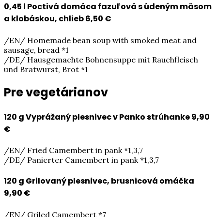
0,45 l Poctivá domáca fazuľová s údeným mäsom
a klobáskou, chlieb
6,50 €
/EN/ Homemade bean soup with smoked meat and
sausage, bread *1
/DE/ Hausgemachte Bohnensuppe mit Rauchfleisch
und Bratwurst, Brot *1
Pre vegetárianov
120 g Vyprážaný plesnivec v Panko strúhanke
9,90
€
/EN/ Fried Camembert in pank *1,3,7
/DE/ Panierter Camembert in pank *1,3,7
120 g Grilovaný plesnivec, brusnicová omáčka
9,90 €
/EN/ Griled Camembert *7