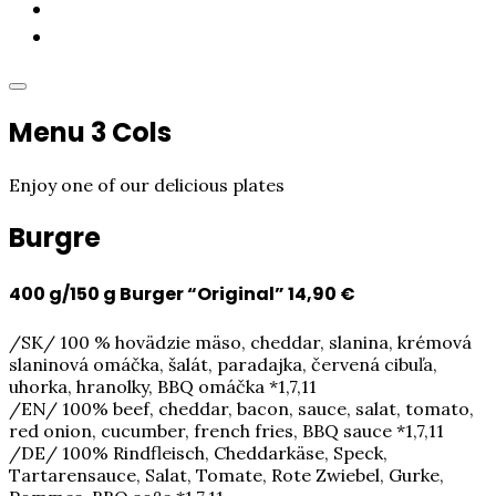
Akcie
Kontakt
Menu 3 Cols
Enjoy one of our delicious plates
Burgre
400 g/150 g Burger “Original”
14,90 €
/SK/ 100 % hovädzie mäso, cheddar, slanina, krémová
slaninová omáčka, šalát, paradajka, červená cibuľa,
uhorka, hranolky, BBQ omáčka *1,7,11
/EN/ 100% beef, cheddar, bacon, sauce, salat, tomato,
red onion, cucumber, french fries, BBQ sauce *1,7,11
/DE/ 100% Rindfleisch, Cheddarkäse, Speck,
Tartarensauce, Salat, Tomate, Rote Zwiebel, Gurke,