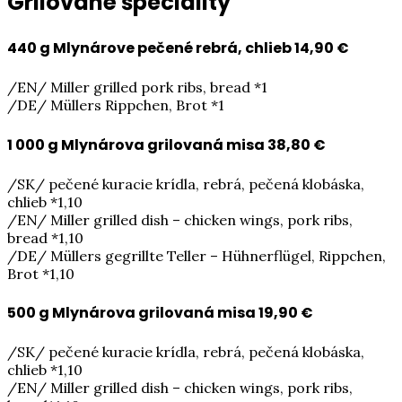
Grilované špeciality
440 g Mlynárove pečené rebrá, chlieb
14,90 €
/EN/ Miller grilled pork ribs, bread *1
/DE/ Müllers Rippchen, Brot *1
1 000 g Mlynárova grilovaná misa
38,80 €
/SK/ pečené kuracie krídla, rebrá, pečená klobáska,
chlieb *1,10
/EN/ Miller grilled dish – chicken wings, pork ribs,
bread *1,10
/DE/ Müllers gegrillte Teller – Hühnerflügel, Rippchen,
Brot *1,10
500 g Mlynárova grilovaná misa
19,90 €
/SK/ pečené kuracie krídla, rebrá, pečená klobáska,
chlieb *1,10
/EN/ Miller grilled dish – chicken wings, pork ribs,