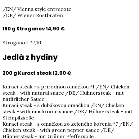
/EN/ Vienna style entrecote
/DE/ Wiener Rostbraten
150 g Stroganov
14,90 €
Stroganoff *7,10
Jedlá z hydiny
200 g Kurací steak
12,90 €
Kurací steak - s prírodnou omáčkou *1 /EN/ Chicken
steak - with natural sauce /DE/ Hühnersteak - mit
natürlicher Sauce
Kurací steak - s dubákovou omáčkou /EN/ Chicken
steak - with mushroom sauce /DE/ Hühnersteak - mit
Steinpilzsoβe
Kurací steak - s omáčkou zo zeleného korenia *7 /EN/
Chicken steak - with green pepper sauce /DE/
Hühnersteak - mit Grüner Pfeffersoβe