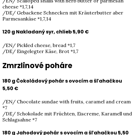
/EN/ Scalloped snails with herb butter or parmesan
cheese *1,7,14
/DE/ Gebackene Schnecken mit Kräuterbutter aber
Parmesankäse *1,7,14
120 g Nakladaný syr, chlieb
5,90 €
/EN/ Pickled cheese, bread *1,7
/DE/ Eingelegter Käse, Brot *1,7
Zmrzlinové poháre
180 g Čokoládový pohár s ovocím a šľahačkou
5,50 €
/EN/ Chocolate sundae with fruits, caramel and cream
*7
/DE/ Schokolade mit Früchten, Eiscreme, Karamell und
Schlagsahne *7
180 g Jahodový pohár s ovocím a šľahačkou
5,50