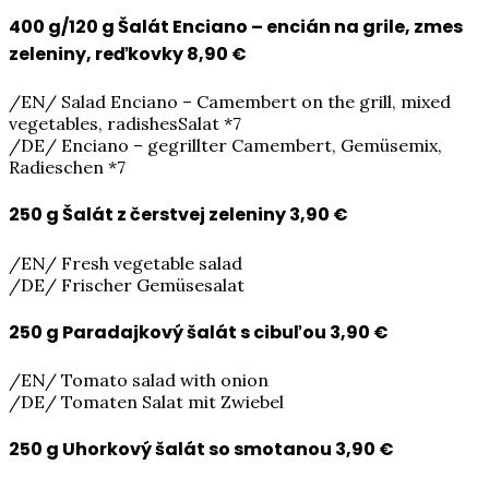
400 g/120 g Šalát Enciano – encián na grile, zmes
zeleniny, reďkovky
8,90 €
/EN/ Salad Enciano – Camembert on the grill, mixed
vegetables, radishesSalat *7
/DE/ Enciano – gegrillter Camembert, Gemüsemix,
Radieschen *7
250 g Šalát z čerstvej zeleniny
3,90 €
/EN/ Fresh vegetable salad
/DE/ Frischer Gemüsesalat
250 g Paradajkový šalát s cibuľou
3,90 €
/EN/ Tomato salad with onion
/DE/ Tomaten Salat mit Zwiebel
250 g Uhorkový šalát so smotanou
3,90 €