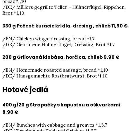
bread*1,10
/DE/ Müllers gegrillte Teller – Hühnerflügel, Rippchen,
Brot *1,10
330 g Pečené kuracie krídla, dresing , chlieb
11,90 €
/EN/ Chicken wings, dressing, bread *1,7
/DE/ Gebratene Hühnerflügel, Dressing, Brot *1,7
200 g Grilovaná klobása, horčica, chlieb
9,90 €
/EN/ Homemade roasted sausage, bread *1,10
/DE/ Hausgemachte Rostbratwurst, Brot*1,10
Hotové jedlá
400 g/20 g Strapačky s kapustou a oškvarkami
8,90 €
/EN/ Bunches with cabbage and greaves *1,3,7
/DE/ Trauben mit Kohl und Grieben *1,3,7