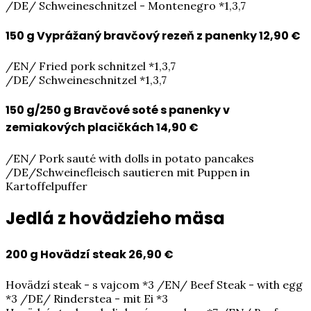
/DE/ Schweineschnitzel - Montenegro *1,3,7
150 g Vyprážaný bravčový rezeň z panenky
12,90 €
/EN/ Fried pork schnitzel *1,3,7
/DE/ Schweineschnitzel *1,3,7
150 g/250 g Bravčové soté s panenky v
zemiakových placičkách
14,90 €
/EN/ Pork sauté with dolls in potato pancakes
/DE/Schweinefleisch sautieren mit Puppen in
Kartoffelpuffer
Jedlá z hovädzieho mäsa
200 g Hovädzí steak
26,90 €
Hovädzí steak - s vajcom *3 /EN/ Beef Steak - with egg
*3 /DE/ Rinderstea - mit Ei *3