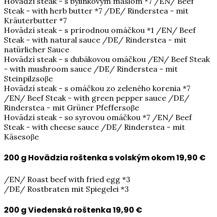
Hovädzí steak - s bylinkovým maslom *7 /EN/ Beef
Steak - with herb butter *7 /DE/ Rinderstea - mit
Kräuterbutter *7
Hovädzí steak - s prírodnou omáčkou *1 /EN/ Beef
Steak - with natural sauce /DE/ Rinderstea - mit
natürlicher Sauce
Hovädzí steak - s dubákovou omáčkou /EN/ Beef Steak
- with mushroom sauce /DE/ Rinderstea - mit
Steinpilzsoβe
Hovädzí steak - s omáčkou zo zeleného korenia *7
/EN/ Beef Steak - with green pepper sauce /DE/
Rinderstea - mit Grüner Pfeffersoβe
Hovädzí steak - so syrovou omáčkou *7 /EN/ Beef
Steak - with cheese sauce /DE/ Rinderstea - mit
Käsesoβe
200 g Hovädzia roštenka s volským okom
19,90 €
/EN/ Roast beef with fried egg *3
/DE/ Rostbraten mit Spiegelei *3
200 g Viedenská roštenka
19,90 €