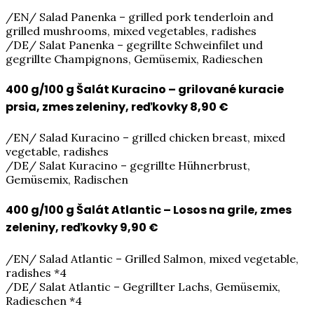
/EN/ Salad Panenka – grilled pork tenderloin and
grilled mushrooms, mixed vegetables, radishes
/DE/ Salat Panenka – gegrillte Schweinfilet und
gegrillte Champignons, Gemüsemix, Radieschen
400 g/100 g Šalát Kuracino – grilované kuracie
prsia, zmes zeleniny, reďkovky
8,90 €
/EN/ Salad Kuracino – grilled chicken breast, mixed
vegetable, radishes
/DE/ Salat Kuracino – gegrillte Hühnerbrust,
Gemüsemix, Radischen
400 g/100 g Šalát Atlantic – Losos na grile, zmes
zeleniny, reďkovky
9,90 €
/EN/ Salad Atlantic – Grilled Salmon, mixed vegetable,
radishes *4
/DE/ Salat Atlantic – Gegrillter Lachs, Gemüsemix,
Radieschen *4