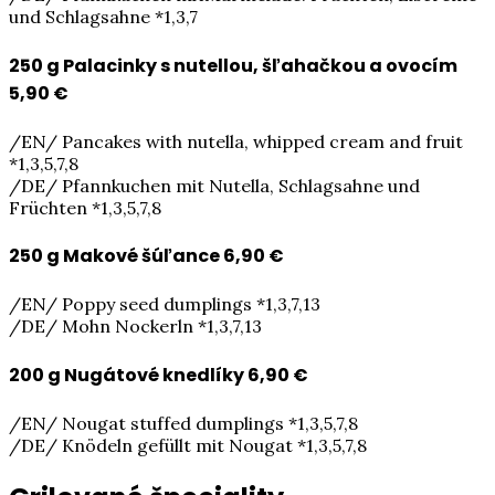
und Schlagsahne *1,3,7
250 g Palacinky s nutellou, šľahačkou a ovocím
5,90 €
/EN/ Pancakes with nutella, whipped cream and fruit
*1,3,5,7,8
/DE/ Pfannkuchen mit Nutella, Schlagsahne und
Früchten *1,3,5,7,8
250 g Makové šúľance
6,90 €
/EN/ Poppy seed dumplings *1,3,7,13
/DE/ Mohn Nockerln *1,3,7,13
200 g Nugátové knedlíky
6,90 €
/EN/ Nougat stuffed dumplings *1,3,5,7,8
/DE/ Knödeln gefüllt mit Nougat *1,3,5,7,8