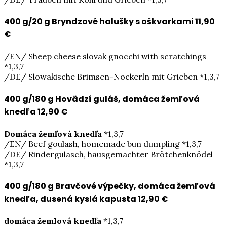
400 g/20 g Bryndzové halušky s oškvarkami
11,90
€
/EN/ Sheep cheese slovak gnocchi with scratchings
*1,3,7
/DE/ Slowakische Brimsen-Nockerln mit Grieben *1,3,7
400 g/180 g Hovädzí guláš, domáca žemľová
knedľa
12,90 €
Domáca žemľová knedľa
*1,3,7
/EN/ Beef goulash, homemade bun dumpling *1,3,7
/DE/ Rindergulasch, hausgemachter Brötchenknödel
*1,3,7
400 g/180 g Bravčové výpečky, domáca žemľová
knedľa, dusená kyslá kapusta
12,90 €
domáca žemlová knedľa
*1,3,7