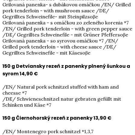
Grilovaná panenka- s dubákovou omáčkou /EN/ Grilled
pork tenderloin - with mushroom sauce /DE/
Gegrilltes Schweinefile- mit Steinpilzsoβe
Grilovaná panenka - s omáčkou zo zeleného korenia *7
/EN/ Grilled pork tenderloin - with green pepper sauce
/DE/ Gegrilltes Schweinefile - mit Grüner Pfeffersoβe
Grilovaná panenka - so syrovou omáčkou *7 /EN/
Grilled pork tenderloin - with cheese sauce /DE/
Gegrilltes Schweinefile - mit Käsesoβe
150 g Detviansky rezeň z panenky plnený šunkou a
syrom
14,90 €
/EN/ Natural pork schnitzel stuffed with ham and
cheesse *7
/DE/ Schwieneschnitzel natur gebraten gefüllt mit
Schinken und Käse *7
150 g Čiernohorský rezeň z panenky
13,90 €
/EN/ Montenegro pork schnitzel *1,3,7