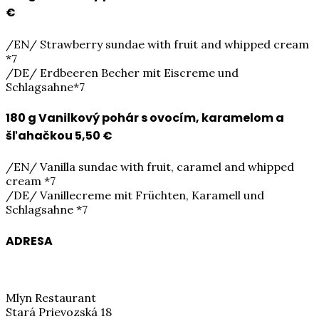
€
/EN/ Strawberry sundae with fruit and whipped cream
*7
/DE/ Erdbeeren Becher mit Eiscreme und
Schlagsahne*7
180 g Vanilkový pohár s ovocím, karamelom a
šľahačkou
5,50 €
/EN/ Vanilla sundae with fruit, caramel and whipped
cream *7
/DE/ Vanillecreme mit Früchten, Karamell und
Schlagsahne *7
ADRESA
Mlyn Restaurant
Stará Prievozská 18