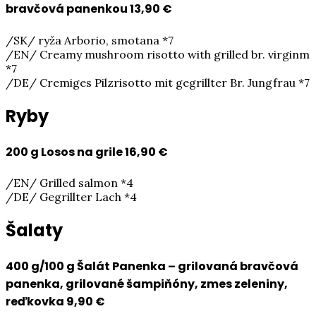
bravčová panenkou
13,90 €
/SK/ ryža Arborio, smotana *7
/EN/ Creamy mushroom risotto with grilled br. virginm
*7
/DE/ Cremiges Pilzrisotto mit gegrillter Br. Jungfrau *7
Ryby
200 g Losos na grile
16,90 €
/EN/ Grilled salmon *4
/DE/ Gegrillter Lach *4
Šalaty
400 g/100 g Šalát Panenka – grilovaná bravčová
panenka, grilované šampiňóny, zmes zeleniny,
reďkovka
9,90 €